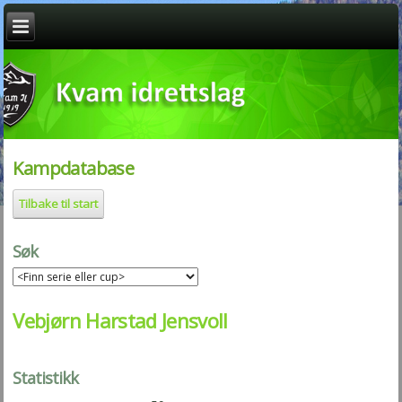
Kampdatabase
Tilbake til start
Søk
Vebjørn Harstad Jensvoll
Statistikk