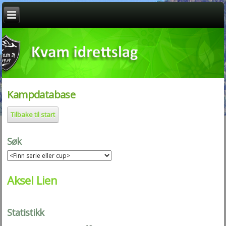
Kampdatabase
Tilbake til start
Søk
Aksel Lien
Statistikk