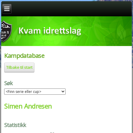
Kampdatabase
Tilbake til start
Søk
Simen Andresen
Statistikk