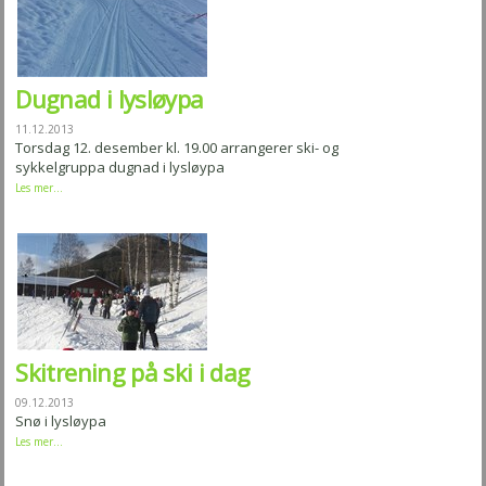
Dugnad i lysløypa
11.12.2013
Torsdag 12. desember kl. 19.00 arrangerer ski- og
sykkelgruppa dugnad i lysløypa
Les mer...
Skitrening på ski i dag
09.12.2013
Snø i lysløypa
Les mer...